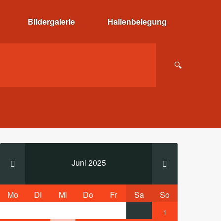
Bildergalerie
Hallenbelegung
Juni 2025
Mo
Di
Mi
Do
Fr
Sa
So
1