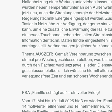
Hallenheizung einer Wartung unterziehen lassen u
wurden neuen Temperaturfühler an den Außenwänd
jetzt neu, auch die Strahlungsenergie der Heizstra
Regelungstechnik Energie eingespart werden. Zusät
Taster in Netznähe zur Verfügung, der gerne sinn
kann, um eine zusätzliche Erwärmung der Halle zu
ein neues Touchpanel neben dem alten Stromkaste
Information der techn. Daten für die eingestellten T
voreingestellt. Veränderungen jeglicher Art könne
Thema AUSZEIT: Gemäß Vereinbarung zwischen d
einmal pro Woche geschlossen bleiben, was bisher
durch den Pächter, wird jetzt jeweils jeden Dienst
geschlossen bleiben. Ich wünsche hiermit allen ei
verletzungsfreie Zeit und ein schönes Wochenen
FSA „Familie schlägt auf“ – ein voller Erfolg!
Vom 17. Mai bis 19. Juli 2025 hieß es wieder: Famil
14 motivierte Teilnehmer und Teilnehmerinnen, 10
Helferin Emilia – und jede Menge Spaß auf dem Pla