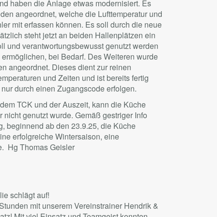
nd haben die Anlage etwas modernisiert. Es
en angeordnet, welche die Lufttemperatur und
hler mit erfassen können. Es soll durch die neue
zlich steht jetzt an beiden Hallenplätzen ein
voll und verantwortungsbewusst genutzt werden
 ermöglichen, bei Bedarf. Des Weiteren wurde
n angeordnet. Dieses dient zur reinen
emperaturen und Zeiten und ist bereits fertig
n nur durch einen Zugangscode erfolgen.
em TCK und der Auszeit, kann die Küche
 nicht genutzt wurde. Gemäß gestriger Info
ag, beginnend ab den 23.9.25, die Küche
ne erfolgreiche Wintersaison, eine
de. Hg Thomas Geisler
ie schlägt auf!
 Stunden mit unserem Vereinstrainer Hendrik &
tz! Mit viel Einsatz und Teamgeist konnten