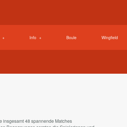
Info
Boule
Wingfield
age insgesamt 48 spannende Matches