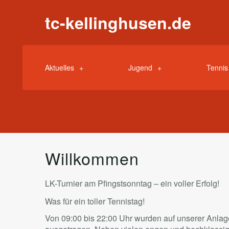
tc-kellinghusen.de
Aktuelles
Jugend
Tennis
Willkommen
LK-Turnier am Pfingstsonntag – ein voller Erfolg!
Was für ein toller Tennistag!
Von 09:00 bis 22:00 Uhr wurden auf unserer Anl