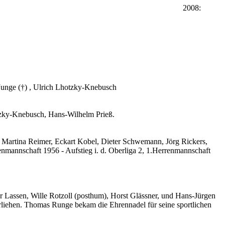
 2008:
 Junge (†) , Ulrich Lhotzky-Knebusch
hotzky-Knebusch, Hans-Wilhelm Prieß.
artina Reimer, Eckart Kobel, Dieter Schwemann, Jörg Rickers,
renmannschaft 1956 - Aufstieg i. d. Oberliga 2, 1.Herrenmannschaft
 Lassen, Wille Rotzoll (posthum), Horst Glässner, und Hans-Jürgen
rliehen. Thomas Runge bekam die Ehrennadel für seine sportlichen