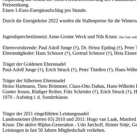
Preiss
Einen 1-Euro-Energieaufschlag pro Stunde.
Durch die Energiekrise 2022 wurden die Hallenpreise für die Winter
Jugendsprecher(innen): Anne-Gesine Weck und Nils Kruse.
Der Club verf
Ehrenvorsitzende: Paul Adolf Junge (†), Dr. Heinz Epding (†), Pete
Ehrenmitglieder: Hans Schnoor (†), Gertrud Schnoor (†), Heta Elsner
Träger der Goldenen Ehrennadel
Paul-Adolf Junge (†), Erich Struck (†), Peter Thießen (†), Hans-Wi
Träger der Silbernen Ehrennadel
Heino Hartmann, Timo Brümmer, Claus-Otto Daßau, Hans-Wilhelm Pr
Gunter Jessen, Rüdiger Reiher, Fritz Schröder (†), Erich Struck (†),
1970 - Aufstieg i. d. Sonderklasse.
Träger der 2011 eingeführten Leistungsnadel
Landesmeister (Herren 65) 2010 und 2011: Hugo van Laak, Manfred Ro
Kruse. Die aktive 80plus-Generation - Udo Jarchoff, Heiner Sötje, 
Leistungen in fast 50 Jahren Mitgliedschaft verliehen.