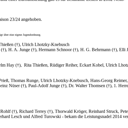
enkung.
saison 23/24 angehoben.
ügt über eine eigene Jugendordnung.
r Thießen (†), Ulrich Lhotzky-Knebusch
 (†), H. A. Junge (†), Hermann Schnoor (†), H. G. Behrmann (†), Elli
lhelm Hay (†), Rita Thießen, Rüdiger Reiher, Eckart Kobel, Ulrich L
ieß, Thomas Runge, Ulrich Lhotzky-Knebusch, Hans-Georg Reimer, M
 Heinz Nüser (†), Paul-Adolf Junge (†), Dr. Walter Thomsen (†), 1. Her
hlf (†), Richard Terrey (†), Thorwald Kröger, Reinhard Struck, Peter
Gerhard Lesch und Alfred Turowski - bekam die Leistungsnadel 2014 ve