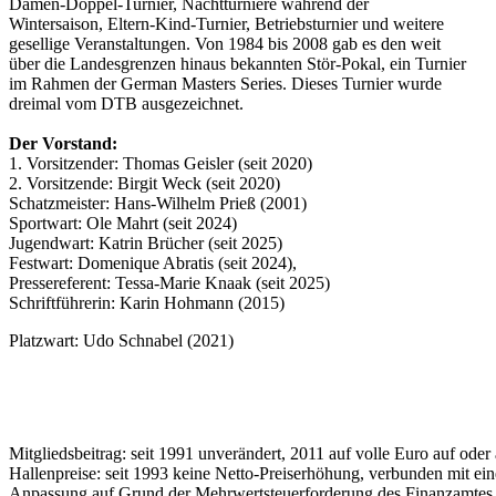
Damen-Doppel-Turnier, Nachtturniere während der
Wintersaison, Eltern-Kind-Turnier, Betriebsturnier und weitere
gesellige Veranstaltungen. Von 1984 bis 2008 gab es den weit
über die Landesgrenzen hinaus bekannten Stör-Pokal, ein Turnier
im Rahmen der German Masters Series. Dieses Turnier wurde
dreimal vom DTB ausgezeichnet.
Der Vorstand:
1. Vorsitzender: Thomas Geisler (seit 2020)
2. Vorsitzende: Birgit Weck (seit 2020)
Schatzmeister: Hans-Wilhelm Prieß (2001)
Sportwart: Ole Mahrt (seit 2024)
Jugendwart: Katrin Brücher (seit 2025)
Festwart: Domenique Abratis (seit 2024),
Pressereferent: Tessa-Marie Knaak (seit 2025)
Schriftführerin: Karin Hohmann (2015)
Platzwart: Udo Schnabel (2021)
Mitgliedsbeitrag: seit 1991 unverändert, 2011 auf volle Euro auf ode
Hallenpreise: seit 1993 keine Netto-Preiserhöhung, verbunden mit ein
Anpassung auf Grund der Mehrwertsteuerforderung des Finanzamtes u