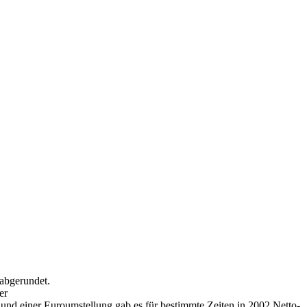
r abgerundet.
er
nd einer Euroumstellung gab es für bestimmte Zeiten in 2002 Netto-