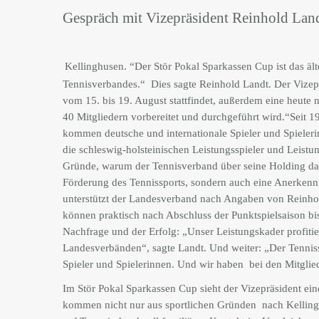
Gespräch mit Vizepräsident Reinhold Lan
Kellinghusen. “Der Stör Pokal Sparkassen Cup ist das ält
Tennisverbandes.“
Dies sagte Reinhold Landt. Der Vizep
vom 15. bis 19. August stattfindet, außerdem eine heute 
40 Mitgliedern vorbereitet und durchgeführt wird.“
Seit 1
kommen deutsche und internationale Spieler und Spielerin
die schleswig-holsteinischen Leistungsspieler und Leist
Gründe, warum der Tennisverband über seine Holding das T
Förderung des Tennissports, sondern auch eine Anerkenn
unterstützt der Landesverband nach Angaben von Reinhold 
können praktisch nach Abschluss der Punktspielsaison bi
Nachfrage und der Erfolg: „Unser Leistungskader profitie
Landesverbänden“, sagte Landt. Und weiter: „Der Tennissp
Spieler und Spielerinnen. Und wir haben
bei den Mitglie
Im Stör Pokal Sparkassen Cup sieht der Vizepräsident ein
kommen nicht nur aus sportlichen Gründen
nach Kelling