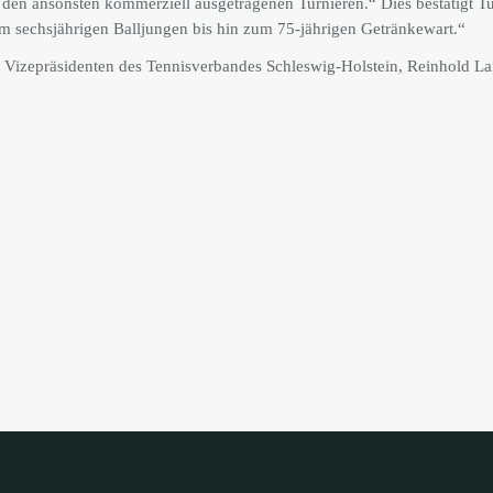
u den ansonsten kommerziell ausgetragenen Turnieren.“ Dies bestätigt Tu
m sechsjährigen Balljungen bis hin zum 75-jährigen Getränkewart.“
den Vizepräsidenten des Tennisverbandes Schleswig-Holstein, Reinhold L