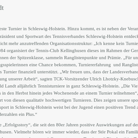
dt
este Turnier in Schleswig-Holstein. Hinzu kommt, es ist neben der Veran
räsident und Sportwart des Tennisverbandes Schleswig-Holstein entdeck
nicht mehr anzutreffenden Organisationsstruktur: „Ich kenne kein Turnie
984 organisiert der Tennis-Club Kellinghusen dieses im Rahmen der Germ
nen der Spitzenklasse, sammeln Ranglistenpunkte und Prämie. „Für uns i
ungsspielerinnen eine Chance bekommen, Turniererfahrung
und Ranglist
urnier finanziell unterstützt. „Wir freuen uns, dass der Landesverband
ung unserer Arbeit“, sagten TCK-Vorsitzender Ulrich Lhotzky-Knebusch 
Landt alljährlich Tennisturniere in ganz Schleswig-Holstein. „Die Vielf
s in den Herbst hinein jedes Wochenende an einem Turnier teilnehmen“, 
rt von diesen qualitativ hochwertigen Turnieren. Dies zeigen unsere spo
ort in Schleswig-Holstein weist bei der Jugend einen positiven Trend a
derzahlen ein Plus.“
e „Erfolgsstory“, die seit den 80er Jahren positive Auswirkungen auf d
husen. Vielmehr hören wir immer wieder, dass der Stör Pokal ein Famil